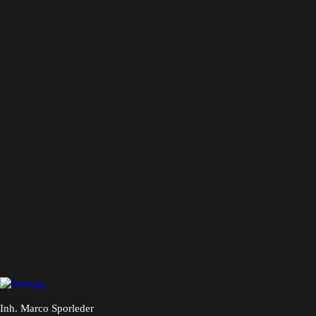
beeindrucken. Dabei sind Ihre Vorstellungen, Ziele und
Wünsche meine Leitlinien.
Jetzt Kontakt aufnehmen
Inh. Marco Sporleder