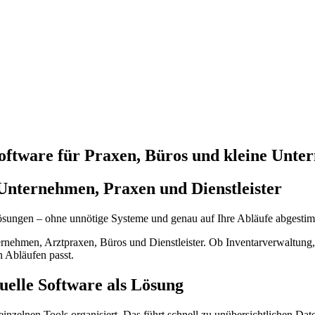
oftware für Praxen, Büros und kleine Unt
e Unternehmen, Praxen und Dienstleister
 Lösungen – ohne unnötige Systeme und genau auf Ihre Abläufe abgesti
ernehmen, Arztpraxen, Büros und Dienstleister. Ob Inventarverwaltung, 
n Abläufen passt.
uelle Software als Lösung
nzelnen Tools organisiert. Das führt schnell zu unübersichtlichen Date