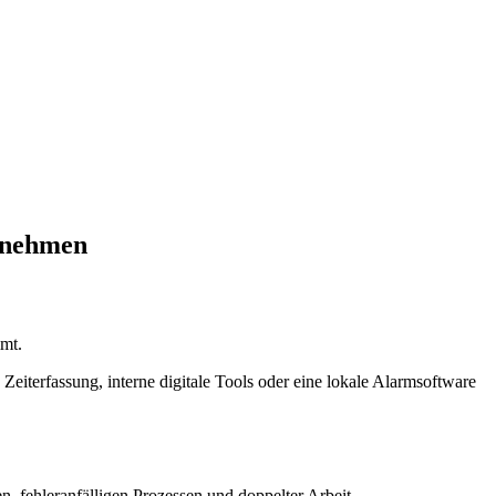
ernehmen
mmt.
Zeiterfassung, interne digitale Tools oder eine lokale Alarmsoftware
n, fehleranfälligen Prozessen und doppelter Arbeit.